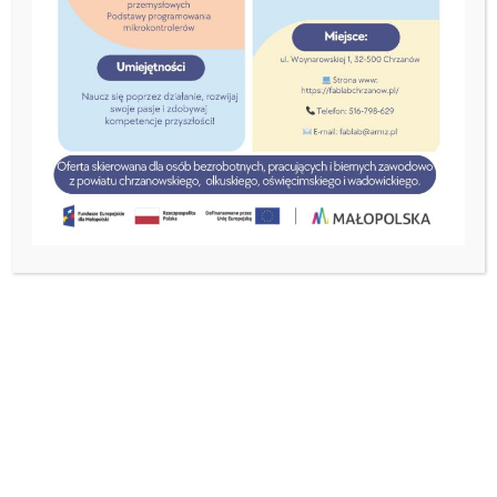
Nabór w ramach projektu prowadzony jest w formule
ciągłej w rundach miesięcznych i trwa od 01 grudnia
2025 r. do 31 lipca 2028 r. do godziny 15:00.
Aby zgłosić się do udziału w projekcie „GoExport
Małopolska”, przedsiębiorca zobowiązany jest do
złożenia kompletu dokumentów rekrutacyjnych,
zgodnie z zasadami określonymi w Regulaminie
rekrutacji i uczestnictwa.
Podstawą udziału w naborze jest Formularz
rekrutacyjny wraz z wymaganymi załącznikami, w
szczególności:
oświadczeniem o pomocy de minimis,
formularzem informacji przedstawianych przy
ubieganiu się o pomoc de minimis
dokumentem potwierdzającym wpis do CEIDG
lub KRS,
oświadczeniem o spełnianiu kryteriów mikro-,
małego lub średniego przedsiębiorstwa (MŚP),