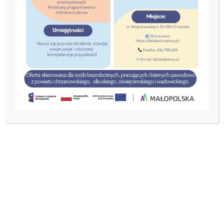
Ośrodek Ekonomii
Społecznej
3 marca, 2021
Małopolski Ośrodek Wsparcia Ekonomii
Społeczne
j
prowadzony jest przez
partnerstwo sześciu instytucji
(Spółdzielnia
OPOKA, ARMZ S.A., FGAP, FDRL MISTIA, ZLSP,
BIS),
którego liderem jest Fundacja GAP z
Krakowa.
Swoim działaniem obejmuje obszar dwóch