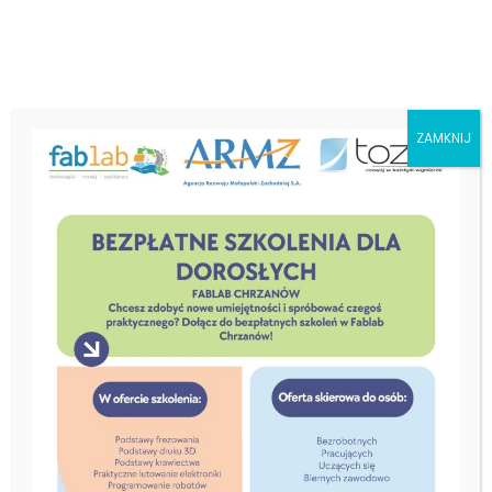
ZAMKNIJ
MOWES II – Małopolski