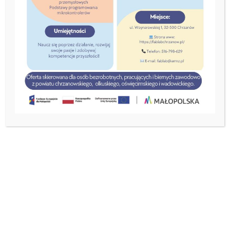
Aktualizacja do projektu
„Wsparcie kształcenia
ogólnego na terenie MOF
Chrzanowa”.
8 czerwca, 2026
Szanowni Państwo,
informujemy o
zaktualizowaniu częściowych list
rankingowych w Gminie Chrzanów
.
Jednocześnie informujemy, że
Rodzice/Opiekunowie
prawni są zobowiązani do złożenia deklaracji
zgłoszeniowych
(załącznik nr 7 do Regulaminu,
wersja z dnia 28.05.2026 r., do pobrania na
https://armz.pl/?p=3928
)
w terminie do 26.06.2026
r.
Niezłożenie deklaracji w wyznaczonym terminie
będzie skutkować skreśleniem uczestnika z listy
rankingowej podstawowej i przeniesieniem na to