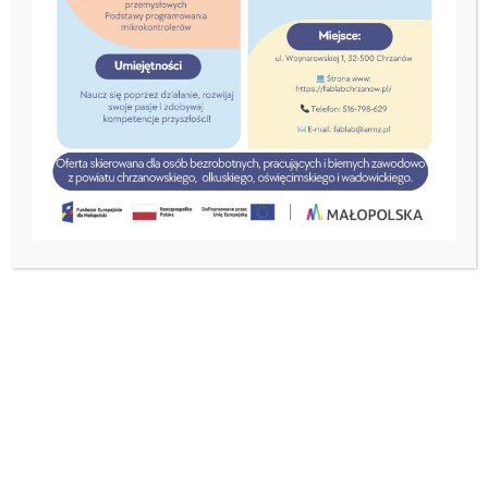
Kierunek: Eksport i
Inwestycje – Małopolska
22 grudnia, 2025
Dokumenty rekrutacyjne
Opis projektu
Projekt „Kierunek: Eksport i Inwestycje – Małopolska”
jest realizowany w ramach programu Fundusze
Europejskie dla Małopolski 2021–2027 i
współfinansowany ze środków Europejskiego
Funduszu Rozwoju Regionalnego.
Projekt skierowany jest do mikro, małych i średnich
przedsiębiorstw z województwa małopolskiego
planujących rozpoczęcie działalności eksportowej, jak
również do firm rozwijających dotychczasową