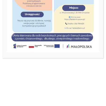
„Zwiększenie integracji i
poziomu aktywizacji
zawodowej obywateli
Ukrainy w Małopolsce
oraz na Śląsku”
2 września, 2022
Oferty Pracy – Пропозиції роботи
|
Wsparcie finansowe na założenie
działalności gospodarczej